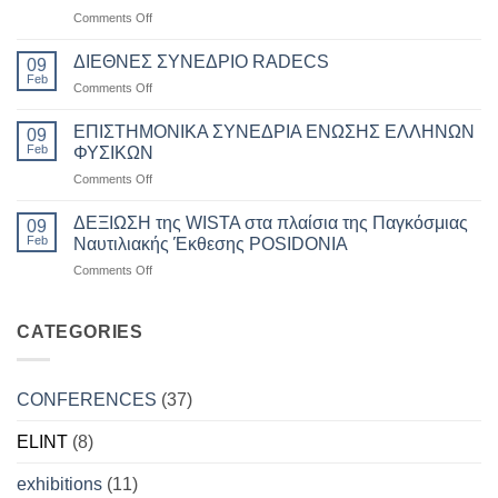
on
Comments Off
ΗΜΕΡΙΔΑ
ΔΗΜΟΤΙΚΗΣ
ΔΙΕΘΝΕΣ ΣΥΝΕΔΡΙΟ RADECS
09
ΕΠΙΧΕΙΡΗΣΗΣ
Feb
on
Comments Off
ΚΗΦΙΣΕΥΣ
ΔΙΕΘΝΕΣ
ΣΥΝΕΔΡΙΟ
ΕΠΙΣΤΗΜΟΝΙΚΑ ΣΥΝΕΔΡΙΑ ΕΝΩΣΗΣ ΕΛΛΗΝΩΝ
09
RADECS
Feb
ΦΥΣΙΚΩΝ
on
Comments Off
ΕΠΙΣΤΗΜΟΝΙΚΑ
ΣΥΝΕΔΡΙΑ
ΔΕΞΙΩΣΗ της WISTA στα πλαίσια της Παγκόσμιας
09
ΕΝΩΣΗΣ
Feb
Ναυτιλιακής Έκθεσης POSIDONIA
ΕΛΛΗΝΩΝ
on
Comments Off
ΦΥΣΙΚΩΝ
ΔΕΞΙΩΣΗ
της
WISTA
CATEGORIES
στα
πλαίσια
της
CONFERENCES
(37)
Παγκόσμιας
Ναυτιλιακής
ELINT
(8)
Έκθεσης
POSIDONIA
exhibitions
(11)